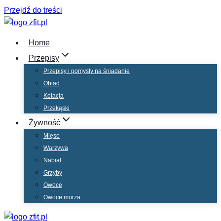
Przejdź do treści
Home
Przepisy
Przepisy i pomysły na śniadanie
Obiad
Kolacja
Przekąski
Żywność
Mięso
Warzywa
Nabiał
Grzyby
Owoce
Owoce morza