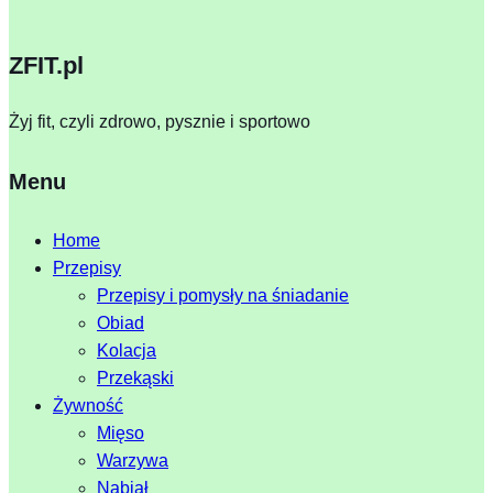
ZFIT.pl
Żyj fit, czyli zdrowo, pysznie i sportowo
Menu
Home
Przepisy
Przepisy i pomysły na śniadanie
Obiad
Kolacja
Przekąski
Żywność
Mięso
Warzywa
Nabiał