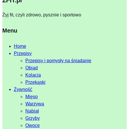
ZFIT.pl
Żyj fit, czyli zdrowo, pysznie i sportowo
Menu
Home
Przepisy
Przepisy i pomysły na śniadanie
Obiad
Kolacja
Przekąski
Żywność
Mięso
Warzywa
Nabiał
Grzyby
Owoce