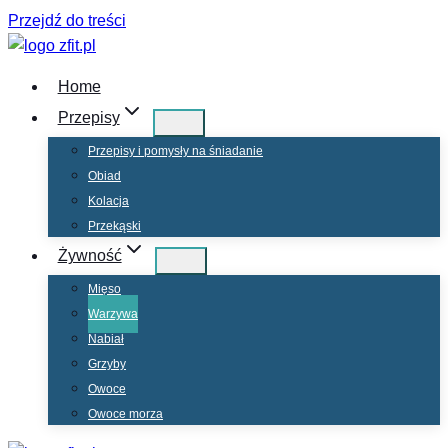
Przejdź do treści
Home
Przepisy
Przepisy i pomysły na śniadanie
Obiad
Kolacja
Przekąski
Żywność
Mięso
Warzywa
Nabiał
Grzyby
Owoce
Owoce morza