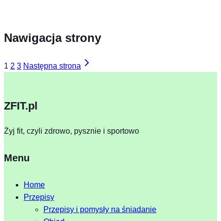
Nawigacja strony
1
2
3
Następna strona
ZFIT.pl
Żyj fit, czyli zdrowo, pysznie i sportowo
Menu
Home
Przepisy
Przepisy i pomysły na śniadanie