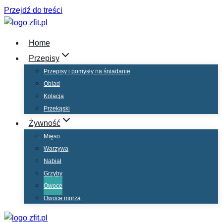
Przejdź do treści
Home
Przepisy
Przepisy i pomysły na śniadanie
Obiad
Kolacja
Przekąski
Żywność
Mięso
Warzywa
Nabiał
Grzyby
Owoce
Owoce morza