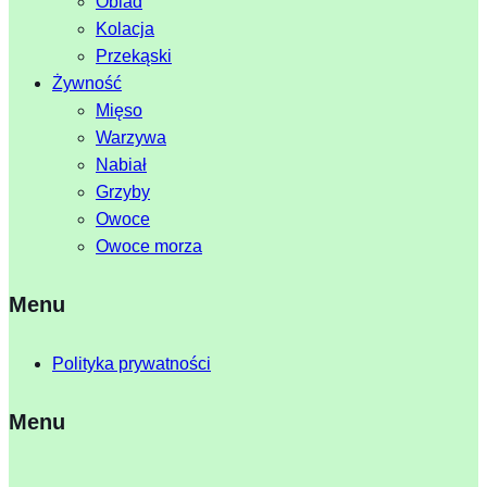
Obiad
Kolacja
Przekąski
Żywność
Mięso
Warzywa
Nabiał
Grzyby
Owoce
Owoce morza
Menu
Polityka prywatności
Menu