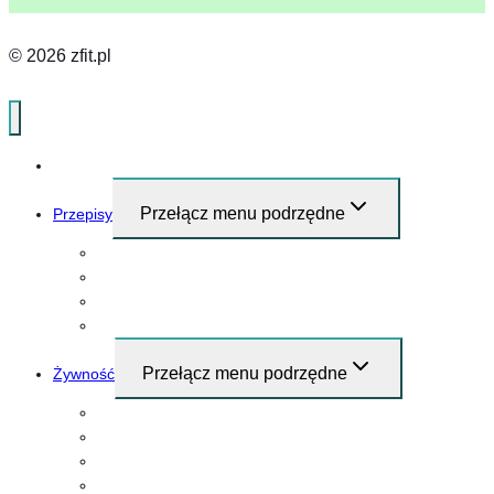
© 2026 zfit.pl
Home
Przełącz menu podrzędne
Przepisy
Przepisy i pomysły na śniadanie
Obiad
Kolacja
Przekąski
Przełącz menu podrzędne
Żywność
Mięso
Warzywa
Nabiał
Grzyby