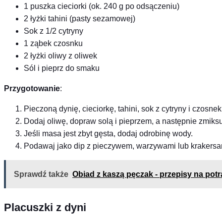
1 puszka cieciorki (ok. 240 g po odsączeniu)
2 łyżki tahini (pasty sezamowej)
Sok z 1/2 cytryny
1 ząbek czosnku
2 łyżki oliwy z oliwek
Sól i pieprz do smaku
Przygotowanie
:
Pieczoną dynię, cieciorkę, tahini, sok z cytryny i czosn
Dodaj oliwę, dopraw solą i pieprzem, a następnie zmiksu
Jeśli masa jest zbyt gęsta, dodaj odrobinę wody.
Podawaj jako dip z pieczywem, warzywami lub krakersa
Sprawdź także
Obiad z kaszą pęczak - przepisy na potr
Placuszki z dyni