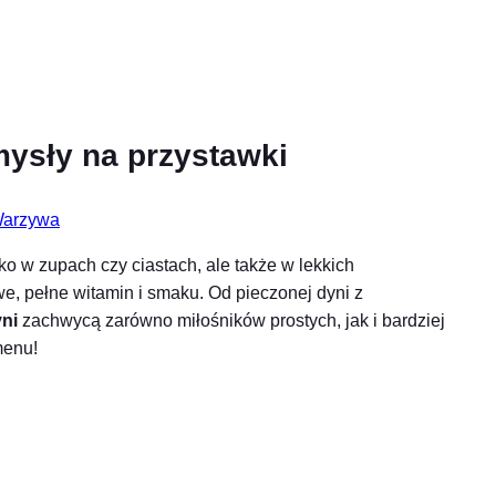
mysły na przystawki
arzywa
lko w zupach czy ciastach, ale także w lekkich
owe, pełne witamin i smaku. Od pieczonej dyni z
yni
zachwycą zarówno miłośników prostych, jak i bardziej
menu!