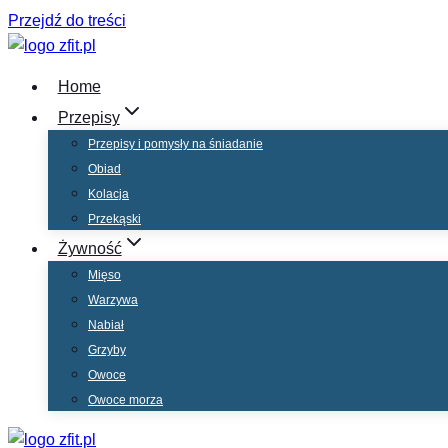
Przejdź do treści
Home
Przepisy
Przepisy i pomysły na śniadanie
Obiad
Kolacja
Przekąski
Żywność
Mięso
Warzywa
Nabiał
Grzyby
Owoce
Owoce morza