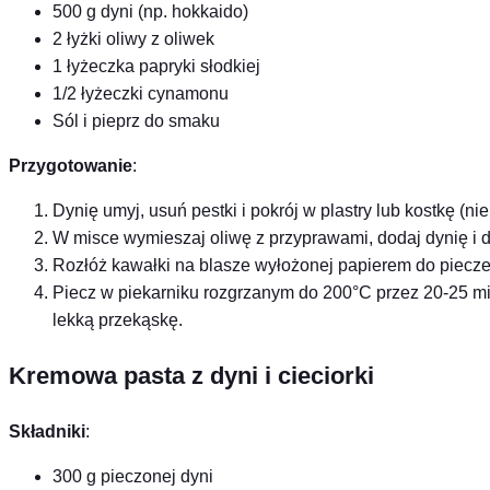
500 g dyni (np. hokkaido)
2 łyżki oliwy z oliwek
1 łyżeczka papryki słodkiej
1/2 łyżeczki cynamonu
Sól i pieprz do smaku
Przygotowanie
:
Dynię umyj, usuń pestki i pokrój w plastry lub kostkę (nie 
W misce wymieszaj oliwę z przyprawami, dodaj dynię i d
Rozłóż kawałki na blasze wyłożonej papierem do piecze
Piecz w piekarniku rozgrzanym do 200°C przez 20-25 mi
lekką przekąskę.
Kremowa pasta z dyni i cieciorki
Składniki
:
300 g pieczonej dyni