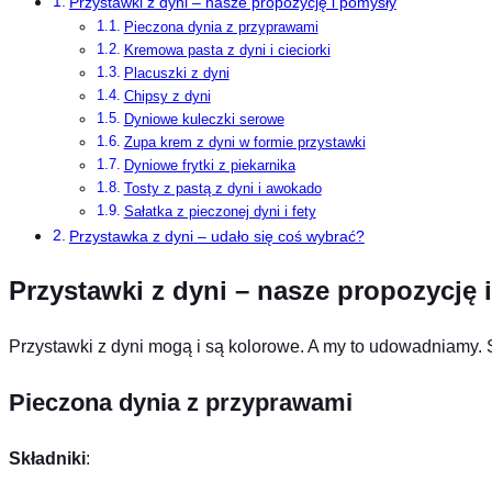
Przystawki z dyni – nasze propozycję i pomysły
Pieczona dynia z przyprawami
Kremowa pasta z dyni i cieciorki
Placuszki z dyni
Chipsy z dyni
Dyniowe kuleczki serowe
Zupa krem z dyni w formie przystawki
Dyniowe frytki z piekarnika
Tosty z pastą z dyni i awokado
Sałatka z pieczonej dyni i fety
Przystawka z dyni – udało się coś wybrać?
Przystawki z dyni – nasze propozycję 
Przystawki z dyni mogą i są kolorowe. A my to udowadniamy. 
Pieczona dynia z przyprawami
Składniki
: