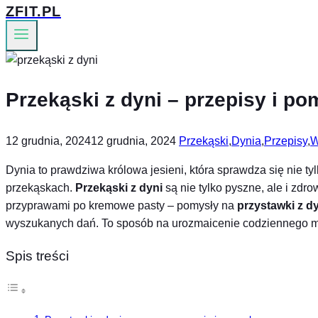
ZFIT.PL
Przekąski z dyni – przepisy i po
12 grudnia, 2024
12 grudnia, 2024
Przekąski
,
Dynia
,
Przepisy
,
W
Dynia to prawdziwa królowa jesieni, która sprawdza się nie ty
przekąskach.
Przekąski z dyni
są nie tylko pyszne, ale i zdr
przyprawami po kremowe pasty – pomysły na
przystawki z d
wyszukanych dań. To sposób na urozmaicenie codziennego 
Spis treści