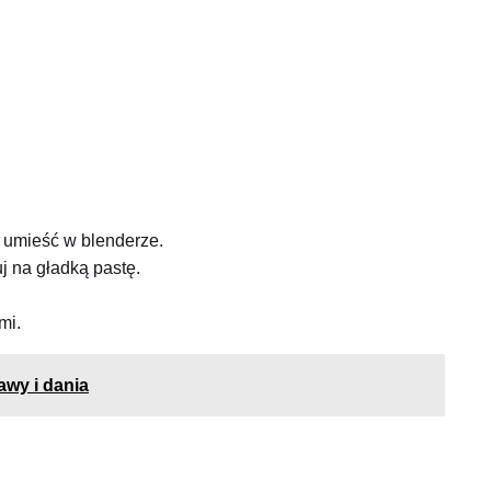
ek umieść w blenderze.
j na gładką pastę.
mi.
awy i dania