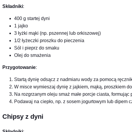
Składniki
:
400 g startej dyni
1 jajko
3 łyżki mąki (np. pszennej lub orkiszowej)
1/2 łyżeczki proszku do pieczenia
Sól i pieprz do smaku
Olej do smażenia
Przygotowanie
:
Startą dynię odsącz z nadmiaru wody za pomocą ręczni
W misce wymieszaj dynię z jajkiem, mąką, proszkiem do 
Na rozgrzanym oleju smaż małe porcje ciasta, formując pl
Podawaj na ciepło, np. z sosem jogurtowym lub dipem
Chipsy z dyni
Składniki
: