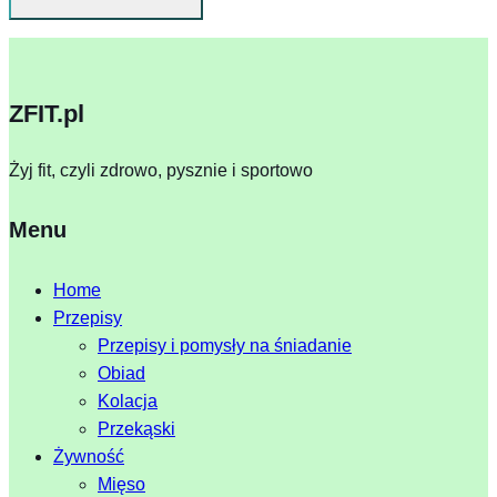
ZFIT.pl
Żyj fit, czyli zdrowo, pysznie i sportowo
Menu
Home
Przepisy
Przepisy i pomysły na śniadanie
Obiad
Kolacja
Przekąski
Żywność
Mięso