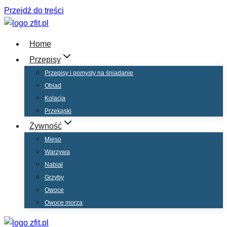
Przejdź do treści
Home
Przepisy
Przepisy i pomysły na śniadanie
Obiad
Kolacja
Przekąski
Żywność
Mięso
Warzywa
Nabiał
Grzyby
Owoce
Owoce morza