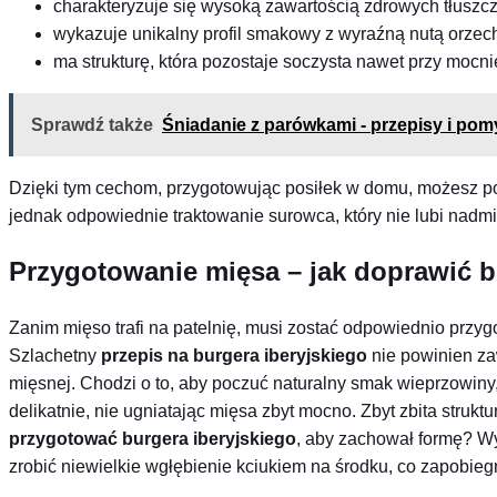
charakteryzuje się wysoką zawartością zdrowych tłusz
wykazuje unikalny profil smakowy z wyraźną nutą orzech
ma strukturę, która pozostaje soczysta nawet przy moc
Sprawdź także
Śniadanie z parówkami - przepisy i pom
Dzięki tym cechom, przygotowując posiłek w domu, możesz pocz
jednak odpowiednie traktowanie surowca, który nie lubi nadm
Przygotowanie mięsa – jak doprawić b
Zanim mięso trafi na patelnię, musi zostać odpowiednio przy
Szlachetny
przepis na burgera iberyjskiego
nie powinien za
mięsnej. Chodzi o to, aby poczuć naturalny smak wieprzowiny, a
delikatnie, nie ugniatając mięsa zbyt mocno. Zbyt zbita struk
przygotować burgera iberyjskiego
, aby zachował formę? Wy
zrobić niewielkie wgłębienie kciukiem na środku, co zapobie