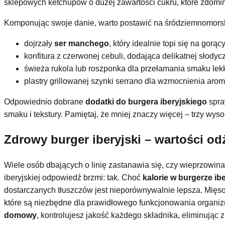
sklepowych ketchupów o dużej zawartości cukru, które zdomin
Komponując swoje danie, warto postawić na śródziemnomorsk
dojrzały
ser manchego
, który idealnie topi się na gorą
konfitura z czerwonej cebuli, dodająca delikatnej słodycz
świeża rukola lub roszponka dla przełamania smaku lek
plastry grillowanej szynki serrano dla wzmocnienia arom
Odpowiednio dobrane
dodatki do burgera iberyjskiego
spra
smaku i tekstury. Pamiętaj, że mniej znaczy więcej – trzy wyso
Zdrowy burger iberyjski – wartości od
Wiele osób dbających o linię zastanawia się, czy wieprzowina
iberyjskiej odpowiedź brzmi: tak. Choć
kalorie w burgerze ib
dostarczanych tłuszczów jest nieporównywalnie lepsza. Mięso 
które są niezbędne dla prawidłowego funkcjonowania organizm
domowy
, kontrolujesz jakość każdego składnika, eliminując