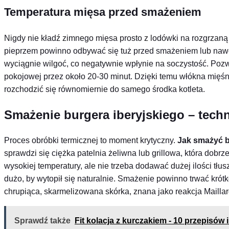
Temperatura mięsa przed smażeniem
Nigdy nie kładź zimnego mięsa prosto z lodówki na rozgrzaną
pieprzem powinno odbywać się tuż przed smażeniem lub nawet 
wyciągnie wilgoć, co negatywnie wpłynie na soczystość. Poz
pokojowej przez około 20-30 minut. Dzięki temu włókna mięśn
rozchodzić się równomiernie do samego środka kotleta.
Smażenie burgera iberyjskiego – techn
Proces obróbki termicznej to moment krytyczny.
Jak smażyć b
sprawdzi się ciężka patelnia żeliwna lub grillowa, która dobrz
wysokiej temperatury, ale nie trzeba dodawać dużej ilości tłu
dużo, by wytopił się naturalnie. Smażenie powinno trwać krót
chrupiąca, skarmelizowana skórka, znana jako reakcja Maillar
Sprawdź także
Fit kolacja z kurczakiem - 10 przepisów