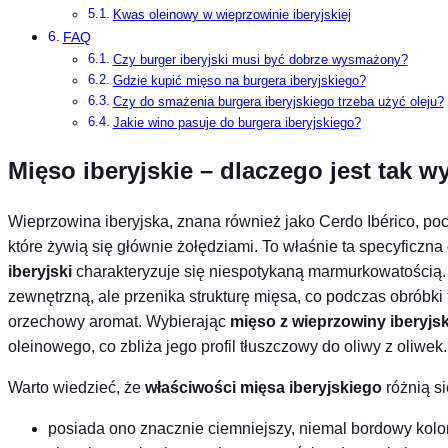
Kwas oleinowy w wieprzowinie iberyjskiej
FAQ
Czy burger iberyjski musi być dobrze wysmażony?
Gdzie kupić mięso na burgera iberyjskiego?
Czy do smażenia burgera iberyjskiego trzeba użyć oleju?
Jakie wino pasuje do burgera iberyjskiego?
Mięso iberyjskie – dlaczego jest tak 
Wieprzowina iberyjska, znana również jako Cerdo Ibérico, p
które żywią się głównie żołędziami. To właśnie ta specyficzna
iberyjski
charakteryzuje się niespotykaną marmurkowatością.
zewnętrzną, ale przenika strukturę mięsa, co podczas obróbki
orzechowy aromat. Wybierając
mięso z wieprzowiny iberyjsk
oleinowego, co zbliża jego profil tłuszczowy do oliwy z oliwek.
Warto wiedzieć, że
właściwości mięsa iberyjskiego
różnią s
posiada ono znacznie ciemniejszy, niemal bordowy kolo