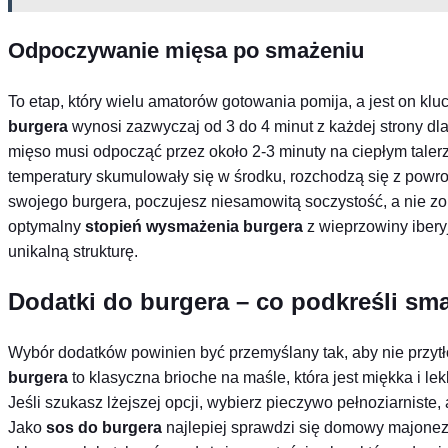
Odpoczywanie mięsa po smażeniu
To etap, który wielu amatorów gotowania pomija, a jest on 
burgera
wynosi zazwyczaj od 3 do 4 minut z każdej strony dl
mięso musi odpocząć przez około 2-3 minuty na ciepłym taler
temperatury skumulowały się w środku, rozchodzą się z powrot
swojego burgera, poczujesz niesamowitą soczystość, a nie z
optymalny
stopień wysmażenia burgera
z wieprzowiny iberyj
unikalną strukturę.
Dodatki do burgera – co podkreśli sm
Wybór dodatków powinien być przemyślany tak, aby nie przyt
burgera
to klasyczna brioche na maśle, która jest miękka i le
Jeśli szukasz lżejszej opcji, wybierz pieczywo pełnoziarniste, 
Jako
sos do burgera
najlepiej sprawdzi się domowy majonez z 