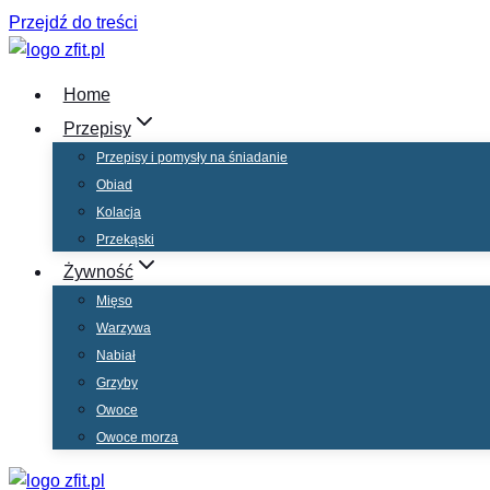
Przejdź do treści
Home
Przepisy
Przepisy i pomysły na śniadanie
Obiad
Kolacja
Przekąski
Żywność
Mięso
Warzywa
Nabiał
Grzyby
Owoce
Owoce morza