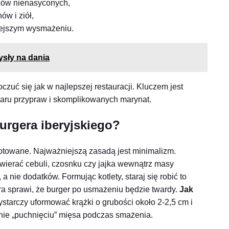
czów nienasyconych,
ów i ziół,
niejszym wysmażeniu.
ysły na dania
uć się jak w najlepszej restauracji. Kluczem jest
iaru przypraw i skomplikowanych marynat.
urgera iberyjskiego?
gotowane. Najważniejszą zasadą jest minimalizm.
wierać cebuli, czosnku czy jajka wewnątrz masy
 nie dodatków. Formując kotlety, staraj się robić to
tura sprawi, że burger po usmażeniu będzie twardy.
Jak
starczy uformować krążki o grubości około 2-2,5 cm i
gnie „puchnięciu” mięsa podczas smażenia.