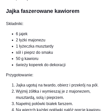
Jajka faszerowane kawiorem
Składniki:
6 jajek
2 łyżki majonezu
1 łyżeczka musztardy
sól i pieprz do smaku
50 g kawioru
świeży koperek do dekoracji
Przygotowanie:
Jajka ugotuj na twardo, obierz i przekrój na pół.
Wyjmij żółtka i wymieszaj je z majonezem,
musztardą, solą i pieprzem.
Napełnij połówki białek farszem.
Na wierzch każdej połówki nałóż porcję kawioru.