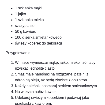
1 szklanka mąki
1 jajko
1 szklanka mleka
szczypta soli
50 g kawioru
100 g serka śmietankowego
świeży koperek do dekoracji
Przygotowanie:
W misce wymieszaj mąkę, jajko, mleko i sól, aby
uzyskać jednolite ciasto.
Smaż małe naleśniki na rozgrzanej patelni z
odrobiną oleju, aż będą złociste z obu stron.
Każdy naleśnik posmaruj serkiem śmietankowym.
Na wierzch nałóż kawior.
Udekoruj świeżym koperkiem i podawaj jako
przekąski z kawiorem.