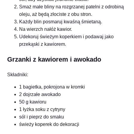
Smaż małe bliny na rozgrzanej patelni z odrobiną
oleju, aż będą złociste z obu stron.
Każdy blin posmaruj kwaśną śmietaną.
Na wierzch nałóż kawior.
Udekoruj świeżym koperkiem i podawaj jako
przekąski z kawiorem.
Grzanki z kawiorem i awokado
Składniki:
1 bagietka, pokrojona w kromki
2 dojrzałe awokado
50 g kawioru
1 łyżka soku z cytryny
sól i pieprz do smaku
świeży koperek do dekoracji