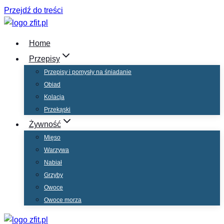
Przejdź do treści
Home
Przepisy
Przepisy i pomysły na śniadanie
Obiad
Kolacja
Przekąski
Żywność
Mięso
Warzywa
Nabiał
Grzyby
Owoce
Owoce morza