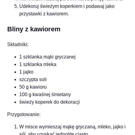
Udekoruj świeżym koperkiem i podawaj jako
przystawki z kawiorem.
Bliny z kawiorem
Składniki:
1 szklanka mąki gryczanej
1 szklanka mleka
1 jajko
szczypta soli
50 g kawioru
100 g kwaśnej śmietany
świeży koperek do dekoracji
Przygotowanie:
W misce wymieszaj mąkę gryczaną, mleko, jajko i
sól, aby uzyskać jednolite ciasto.