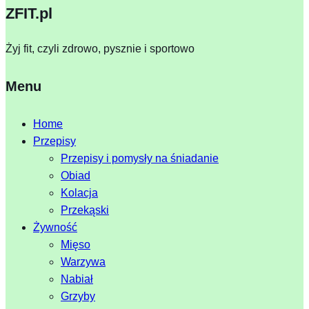
ZFIT.pl
Żyj fit, czyli zdrowo, pysznie i sportowo
Menu
Home
Przepisy
Przepisy i pomysły na śniadanie
Obiad
Kolacja
Przekąski
Żywność
Mięso
Warzywa
Nabiał
Grzyby