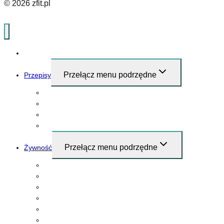
© 2026 zfit.pl
Home
Przełącz menu podrzędne
Przepisy
Przepisy i pomysły na śniadanie
Obiad
Kolacja
Przekąski
Przełącz menu podrzędne
Żywność
Mięso
Warzywa
Nabiał
Grzyby
Owoce
Owoce morza