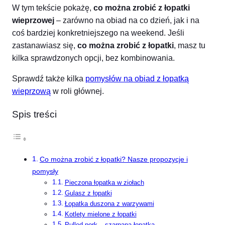
W tym tekście pokażę,
co można zrobić z łopatki
wieprzowej
– zarówno na obiad na co dzień, jak i na
coś bardziej konkretniejszego na weekend. Jeśli
zastanawiasz się,
co można zrobić z łopatki
, masz tu
kilka sprawdzonych opcji, bez kombinowania.
Sprawdź także kilka
pomysłów na obiad z łopatką
wieprzową
w roli głównej.
Spis treści
Co można zrobić z łopatki? Nasze propozycje i
pomysły
Pieczona łopatka w ziołach
Gulasz z łopatki
Łopatka duszona z warzywami
Kotlety mielone z łopatki
Pulled pork – szarpana łopatka