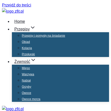
Przejdź do treści
Home
Przepisy
Przepisy i pomysły na śniadanie
Obiad
Kolacja
Przekąski
Żywność
Mięso
Warzywa
Nabiał
Grzyby
Owoce
Owoce morza