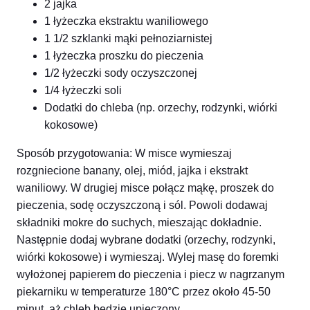
2 jajka
1 łyżeczka ekstraktu waniliowego
1 1/2 szklanki mąki pełnoziarnistej
1 łyżeczka proszku do pieczenia
1/2 łyżeczki sody oczyszczonej
1/4 łyżeczki soli
Dodatki do chleba (np. orzechy, rodzynki, wiórki
kokosowe)
Sposób przygotowania: W misce wymieszaj
rozgniecione banany, olej, miód, jajka i ekstrakt
waniliowy. W drugiej misce połącz mąkę, proszek do
pieczenia, sodę oczyszczoną i sól. Powoli dodawaj
składniki mokre do suchych, mieszając dokładnie.
Następnie dodaj wybrane dodatki (orzechy, rodzynki,
wiórki kokosowe) i wymieszaj. Wylej masę do foremki
wyłożonej papierem do pieczenia i piecz w nagrzanym
piekarniku w temperaturze 180°C przez około 45-50
minut, aż chleb będzie upieczony.