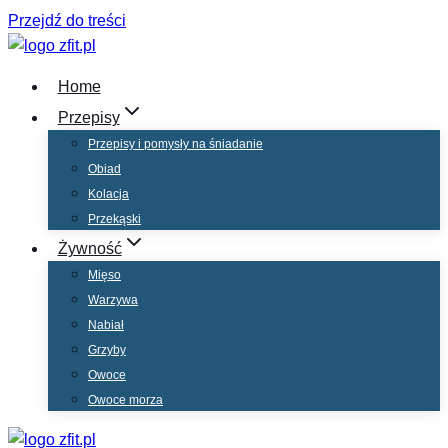
Przejdź do treści
Home
Przepisy
Przepisy i pomysły na śniadanie
Obiad
Kolacja
Przekąski
Żywność
Mięso
Warzywa
Nabiał
Grzyby
Owoce
Owoce morza