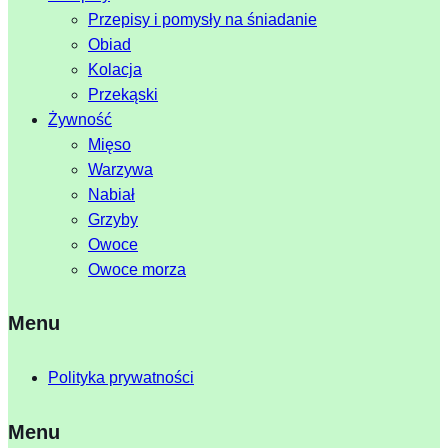
Przepisy i pomysły na śniadanie
Obiad
Kolacja
Przekąski
Żywność
Mięso
Warzywa
Nabiał
Grzyby
Owoce
Owoce morza
Menu
Polityka prywatności
Menu