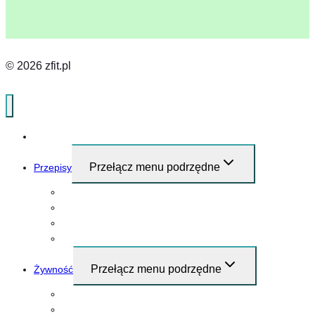
© 2026 zfit.pl
Home
Przełącz menu podrzędne
Przepisy
Przepisy i pomysły na śniadanie
Obiad
Kolacja
Przekąski
Przełącz menu podrzędne
Żywność
Mięso
Warzywa