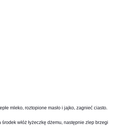
płe mleko, roztopione masło i jajko, zagnieć ciasto.
a środek włóż łyżeczkę dżemu, następnie zlep brzegi