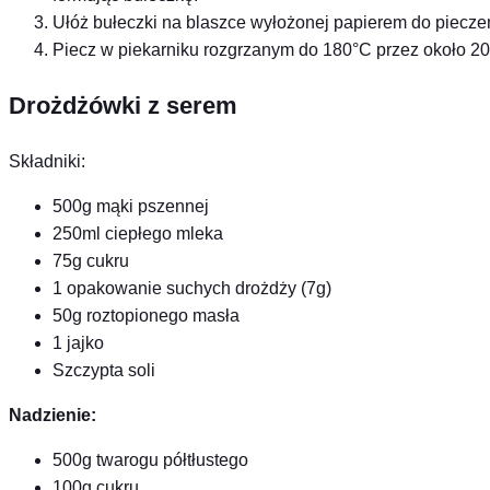
Ułóż bułeczki na blaszce wyłożonej papierem do piecze
Piecz w piekarniku rozgrzanym do 180°C przez około 20 
Drożdżówki z serem
Składniki:
500g mąki pszennej
250ml ciepłego mleka
75g cukru
1 opakowanie suchych drożdży (7g)
50g roztopionego masła
1 jajko
Szczypta soli
Nadzienie:
500g twarogu półtłustego
100g cukru