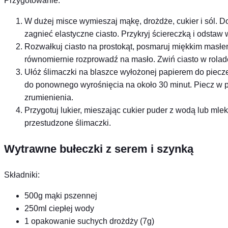
Przygotowanie:
W dużej misce wymieszaj mąkę, drożdże, cukier i sól. Do
zagnieć elastyczne ciasto. Przykryj ściereczką i odstaw
Rozwałkuj ciasto na prostokąt, posmaruj miękkim masł
równomiernie rozprowadź na masło. Zwiń ciasto w roladę 
Ułóż ślimaczki na blaszce wyłożonej papierem do piecze
do ponownego wyrośnięcia na około 30 minut. Piecz w p
zrumienienia.
Przygotuj lukier, mieszając cukier puder z wodą lub mlek
przestudzone ślimaczki.
Wytrawne bułeczki z serem i szynką
Składniki:
500g mąki pszennej
250ml ciepłej wody
1 opakowanie suchych drożdży (7g)