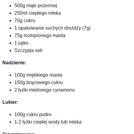
500g mąki pszennej
250ml ciepłego mleka
70g cukru
1 opakowanie suchych drożdży (7g)
75g roztopionego masła
1 jajko
Szczypta soli
Nadzienie:
100g miękkiego masła
150g brązowego cukru
2 łyżki mielonego cynamonu
Lukier:
100g cukru pudru
1-2 łyżki ciepłej wody lub mleka