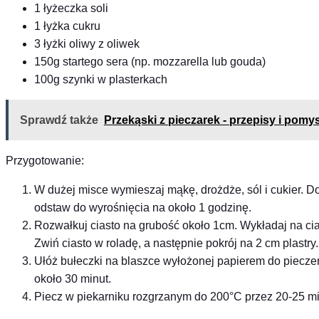
1 łyżeczka soli
1 łyżka cukru
3 łyżki oliwy z oliwek
150g startego sera (np. mozzarella lub gouda)
100g szynki w plasterkach
Sprawdź także
Przekąski z pieczarek - przepisy i pomy
Przygotowanie:
W dużej misce wymieszaj mąkę, drożdże, sól i cukier. Dod
odstaw do wyrośnięcia na około 1 godzinę.
Rozwałkuj ciasto na grubość około 1cm. Wykładaj na cia
Zwiń ciasto w roladę, a następnie pokrój na 2 cm plastry.
Ułóż bułeczki na blaszce wyłożonej papierem do piecze
około 30 minut.
Piecz w piekarniku rozgrzanym do 200°C przez 20-25 mi