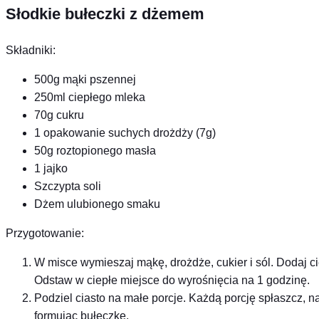
Słodkie bułeczki z dżemem
Składniki:
500g mąki pszennej
250ml ciepłego mleka
70g cukru
1 opakowanie suchych drożdży (7g)
50g roztopionego masła
1 jajko
Szczypta soli
Dżem ulubionego smaku
Przygotowanie:
W misce wymieszaj mąkę, drożdże, cukier i sól. Dodaj cie
Odstaw w ciepłe miejsce do wyrośnięcia na 1 godzinę.
Podziel ciasto na małe porcje. Każdą porcję spłaszcz, n
formując bułeczkę.