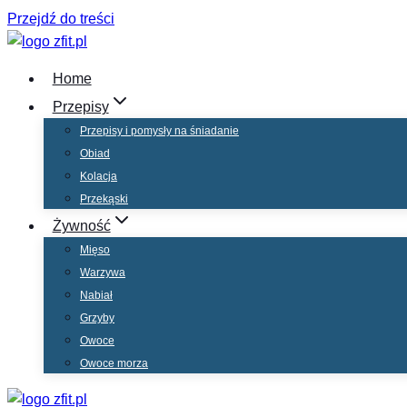
Przejdź do treści
Home
Przepisy
Przepisy i pomysły na śniadanie
Obiad
Kolacja
Przekąski
Żywność
Mięso
Warzywa
Nabiał
Grzyby
Owoce
Owoce morza