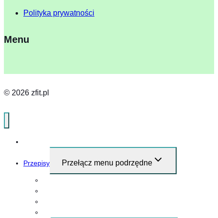
Polityka prywatności
Menu
© 2026 zfit.pl
Home
Przełącz menu podrzędne
Przepisy
Przepisy i pomysły na śniadanie
Obiad
Kolacja
Przekąski