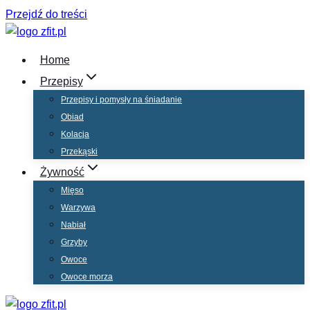
Przejdź do treści
Home
Przepisy
Przepisy i pomysły na śniadanie
Obiad
Kolacja
Przekąski
Żywność
Mięso
Warzywa
Nabiał
Grzyby
Owoce
Owoce morza