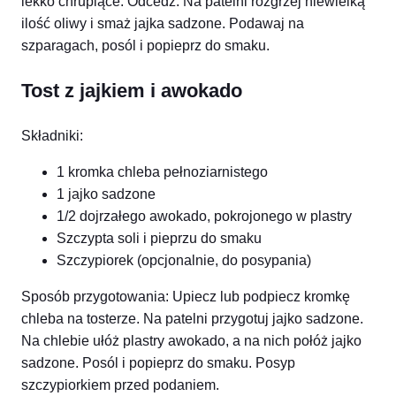
lekko chrupiące. Odcedź. Na patelni rozgrzej niewielką
ilość oliwy i smaż jajka sadzone. Podawaj na
szparagach, posól i popieprz do smaku.
Tost z jajkiem i awokado
Składniki:
1 kromka chleba pełnoziarnistego
1 jajko sadzone
1/2 dojrzałego awokado, pokrojonego w plastry
Szczypta soli i pieprzu do smaku
Szczypiorek (opcjonalnie, do posypania)
Sposób przygotowania: Upiecz lub podpiecz kromkę
chleba na tosterze. Na patelni przygotuj jajko sadzone.
Na chlebie ułóż plastry awokado, a na nich połóż jajko
sadzone. Posól i popieprz do smaku. Posyp
szczypiorkiem przed podaniem.