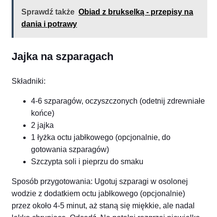
Sprawdź także
Obiad z brukselką - przepisy na
dania i potrawy
Jajka na szparagach
Składniki:
4-6 szparagów, oczyszczonych (odetnij zdrewniałe
końce)
2 jajka
1 łyżka octu jabłkowego (opcjonalnie, do
gotowania szparagów)
Szczypta soli i pieprzu do smaku
Sposób przygotowania: Ugotuj szparagi w osolonej
wodzie z dodatkiem octu jabłkowego (opcjonalnie)
przez około 4-5 minut, aż staną się miękkie, ale nadal