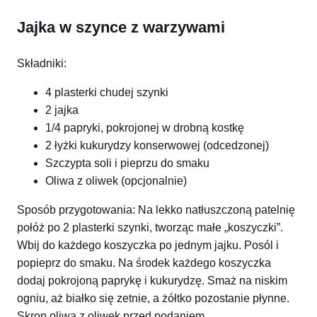
Jajka w szynce z warzywami
Składniki:
4 plasterki chudej szynki
2 jajka
1/4 papryki, pokrojonej w drobną kostkę
2 łyżki kukurydzy konserwowej (odcedzonej)
Szczypta soli i pieprzu do smaku
Oliwa z oliwek (opcjonalnie)
Sposób przygotowania: Na lekko natłuszczoną patelnię
połóż po 2 plasterki szynki, tworząc małe „koszyczki”.
Wbij do każdego koszyczka po jednym jajku. Posól i
popieprz do smaku. Na środek każdego koszyczka
dodaj pokrojoną paprykę i kukurydzę. Smaż na niskim
ogniu, aż białko się zetnie, a żółtko pozostanie płynne.
Skrop oliwą z oliwek przed podaniem.