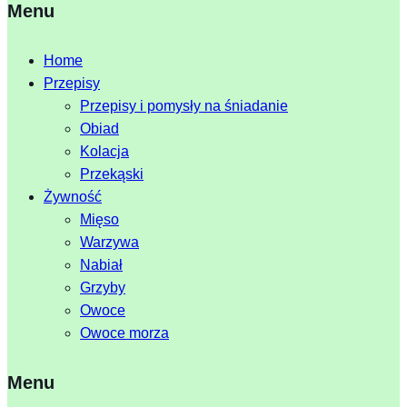
Menu
Home
Przepisy
Przepisy i pomysły na śniadanie
Obiad
Kolacja
Przekąski
Żywność
Mięso
Warzywa
Nabiał
Grzyby
Owoce
Owoce morza
Menu