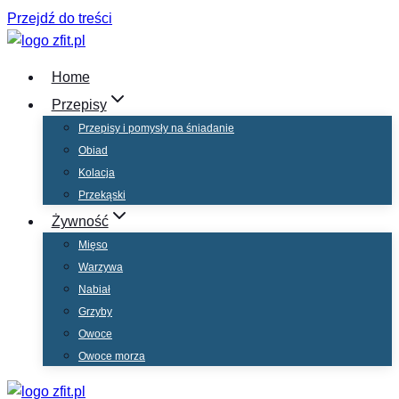
Przejdź do treści
Home
Przepisy
Przepisy i pomysły na śniadanie
Obiad
Kolacja
Przekąski
Żywność
Mięso
Warzywa
Nabiał
Grzyby
Owoce
Owoce morza