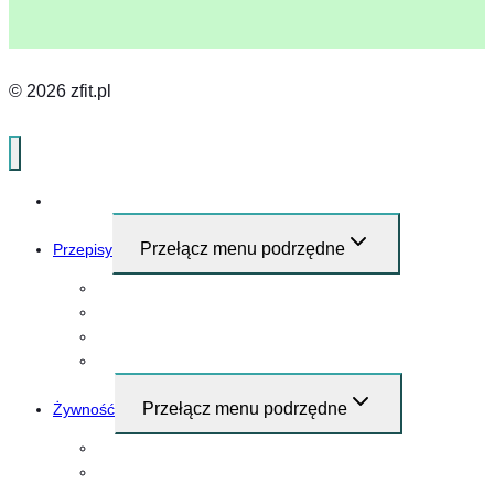
© 2026 zfit.pl
Home
Przełącz menu podrzędne
Przepisy
Przepisy i pomysły na śniadanie
Obiad
Kolacja
Przekąski
Przełącz menu podrzędne
Żywność
Mięso
Warzywa