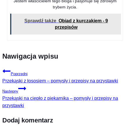
Jestem właścicielem tego bloga i pasjonuje się zdrowym
trybem życia.
Sprawdź także
Obiad z kurczakiem - 9
przepisów
Nawigacja wpisu
Poprzedni
Przekąski z łososiem – pomysły i przepisy na przystawki
Następny
Przekąski na ciepło z piekarnika – pomysły i przepisy na
przystawki
Dodaj komentarz