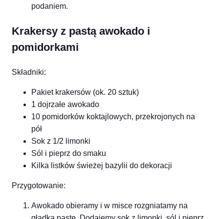
podaniem.
Krakersy z pastą awokado i
pomidorkami
Składniki:
Pakiet krakersów (ok. 20 sztuk)
1 dojrzałe awokado
10 pomidorków koktajlowych, przekrojonych na
pół
Sok z 1/2 limonki
Sól i pieprz do smaku
Kilka listków świeżej bazylii do dekoracji
Przygotowanie:
Awokado obieramy i w misce rozgniatamy na
gładką pastę. Dodajemy sok z limonki, sól i pieprz