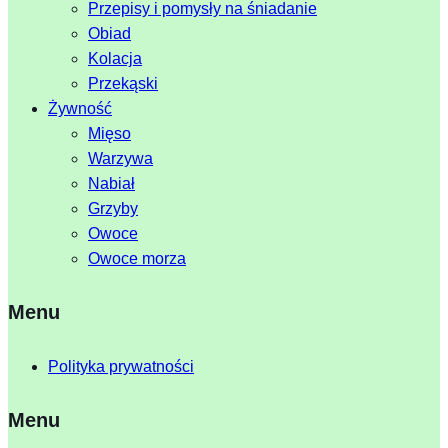
Przepisy i pomysły na śniadanie
Obiad
Kolacja
Przekąski
Żywność
Mięso
Warzywa
Nabiał
Grzyby
Owoce
Owoce morza
Menu
Polityka prywatności
Menu