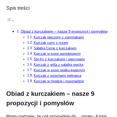
Spis treści
Obiad z kurczakiem – nasze 9 propozycji i pomysłów
Kurczak pieczony z ziemniakami
Kurczak curry z ryżem
Sałatka Cezar z kurczakiem
Kurczak w sosie pomidorowym
Stir-fry z kurczakiem i warzywami
Kurczak z grilla z sałatką grecką
Kurczak w sosie słodko-kwaśnym
Kurczak z orzechami nerkowca
Kurczak w miodzie i musztardzie
Obiad z kurczakiem – nasze 9
propozycji i pomysłów
Mamy nadzieję, że coś przypadnie do… smaku. A tutaj