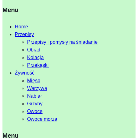
Menu
Home
Przepisy
Przepisy i pomysły na śniadanie
Obiad
Kolacja
Przekąski
Żywność
Mięso
Warzywa
Nabiał
Grzyby
Owoce
Owoce morza
Menu