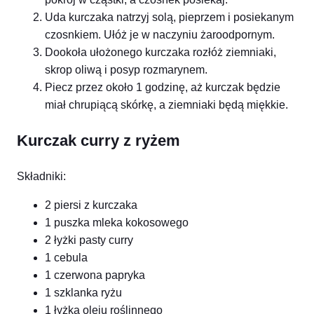
Uda kurczaka natrzyj solą, pieprzem i posiekanym
czosnkiem. Ułóż je w naczyniu żaroodpornym.
Dookoła ułożonego kurczaka rozłóż ziemniaki,
skrop oliwą i posyp rozmarynem.
Piecz przez około 1 godzinę, aż kurczak będzie
miał chrupiącą skórkę, a ziemniaki będą miękkie.
Kurczak curry z ryżem
Składniki:
2 piersi z kurczaka
1 puszka mleka kokosowego
2 łyżki pasty curry
1 cebula
1 czerwona papryka
1 szklanka ryżu
1 łyżka oleju roślinnego