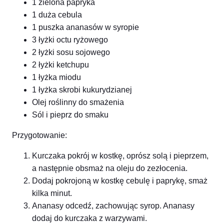
1 zielona papryka
1 duża cebula
1 puszka ananasów w syropie
3 łyżki octu ryżowego
2 łyżki sosu sojowego
2 łyżki ketchupu
1 łyżka miodu
1 łyżka skrobi kukurydzianej
Olej roślinny do smażenia
Sól i pieprz do smaku
Przygotowanie:
Kurczaka pokrój w kostkę, oprósz solą i pieprzem,
a następnie obsmaż na oleju do zezłocenia.
Dodaj pokrojoną w kostkę cebulę i paprykę, smaż
kilka minut.
Ananasy odcedź, zachowując syrop. Ananasy
dodaj do kurczaka z warzywami.