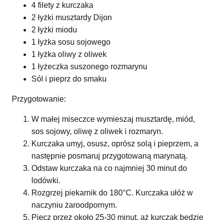
4 filety z kurczaka
2 łyżki musztardy Dijon
2 łyżki miodu
1 łyżka sosu sojowego
1 łyżka oliwy z oliwek
1 łyżeczka suszonego rozmarynu
Sól i pieprz do smaku
Przygotowanie:
W małej miseczce wymieszaj musztardę, miód,
sos sojowy, oliwę z oliwek i rozmaryn.
Kurczaka umyj, osusz, oprósz solą i pieprzem, a
następnie posmaruj przygotowaną marynatą.
Odstaw kurczaka na co najmniej 30 minut do
lodówki.
Rozgrzej piekarnik do 180°C. Kurczaka ułóż w
naczyniu żaroodpornym.
Piecz przez około 25-30 minut, aż kurczak będzie