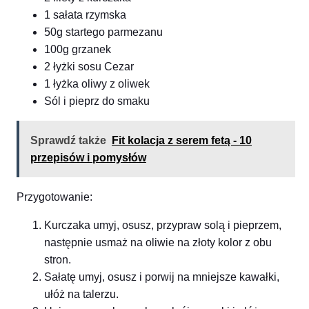
1 sałata rzymska
50g startego parmezanu
100g grzanek
2 łyżki sosu Cezar
1 łyżka oliwy z oliwek
Sól i pieprz do smaku
Sprawdź także
Fit kolacja z serem fetą - 10
przepisów i pomysłów
Przygotowanie:
Kurczaka umyj, osusz, przypraw solą i pieprzem,
następnie usmaż na oliwie na złoty kolor z obu
stron.
Sałatę umyj, osusz i porwij na mniejsze kawałki,
ułóż na talerzu.