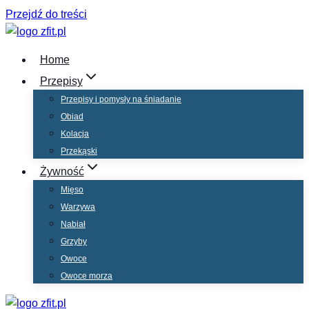
Przejdź do treści
Home
Przepisy
Przepisy i pomysły na śniadanie
Obiad
Kolacja
Przekąski
Żywność
Mięso
Warzywa
Nabiał
Grzyby
Owoce
Owoce morza