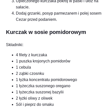
Upieczonego kurczaka pokrój w paski i ułóż na
sałacie.
Dodaj grzanki, posyp parmezanem i polej sosem
Cezar przed podaniem.
Kurczak w sosie pomidorowym
Składniki:
4 filety z kurczaka
1 puszka krojonych pomidorów
1 cebula
2 ząbki czosnku
1 łyżka koncentratu pomidorowego
1 łyżeczka suszonego oregano
1 łyżeczka suszonej bazylii
2 łyżki oliwy z oliwek
Sól i pieprz do smaku