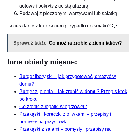
gotowy i pokryty złocistą glazurą.
Podawaj z pieczonymi warzywami lub sałatką.
Jakieś danie z kurczakiem przypadło do smaku? 🙂
Sprawdź także
Co można zrobić z ziemniaków?
Inne obiady mięsne:
Burger iberyjski – jak przygotować, smażyć w
domu?
Burger z jelenia – jak zrobić w domu? Przepis krok
po kroku
Co zrobić z łopatki wieprzowej?
Przekąski i koreczki z oliwkami – przepisy i
pomysły na przystawki
Przekąski z salami – pomysły i przepisy na