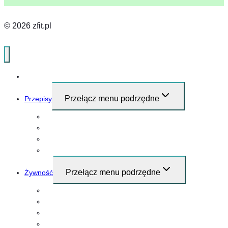
© 2026 zfit.pl
Home
Przełącz menu podrzędne
Przepisy
Przepisy i pomysły na śniadanie
Obiad
Kolacja
Przekąski
Przełącz menu podrzędne
Żywność
Mięso
Warzywa
Nabiał
Grzyby