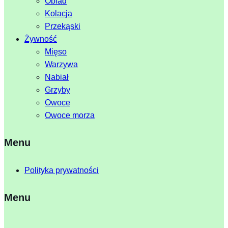
Obiad
Kolacja
Przekąski
Żywność
Mięso
Warzywa
Nabiał
Grzyby
Owoce
Owoce morza
Menu
Polityka prywatności
Menu