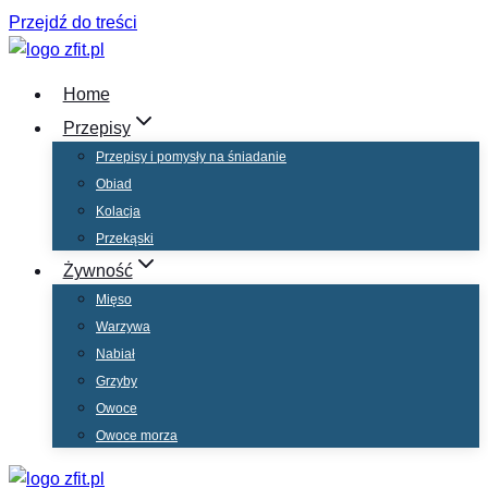
Przejdź do treści
Home
Przepisy
Przepisy i pomysły na śniadanie
Obiad
Kolacja
Przekąski
Żywność
Mięso
Warzywa
Nabiał
Grzyby
Owoce
Owoce morza