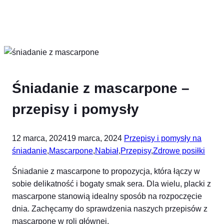
Śniadanie z mascarpone –
przepisy i pomysły
12 marca, 2024
19 marca, 2024
Przepisy i pomysły na
śniadanie
,
Mascarpone
,
Nabiał
,
Przepisy
,
Zdrowe posiłki
Śniadanie z mascarpone to propozycja, która łączy w
sobie delikatność i bogaty smak sera. Dla wielu, placki z
mascarpone stanowią idealny sposób na rozpoczęcie
dnia. Zachęcamy do sprawdzenia naszych przepisów z
mascarpone w roli głównej.