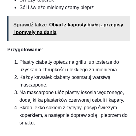
Sól i świeżo mielony czarny pieprz
Sprawdź także
Obiad z kapusty białej - przepisy
i pomysły na dania
Przygotowanie:
Plastry ciabatty opiecz na grillu lub tosterze do
uzyskania chrupkości i lekkiego zrumienienia.
Każdy kawałek ciabatty posmaruj warstwą
mascarpone.
Na mascarpone ułóż plastry łososia wędzonego,
dodaj kilka plasterków czerwonej cebuli i kapary.
Skrop lekko sokiem z cytryny, posyp świeżym
koperkiem, a następnie dopraw solą i pieprzem do
smaku.