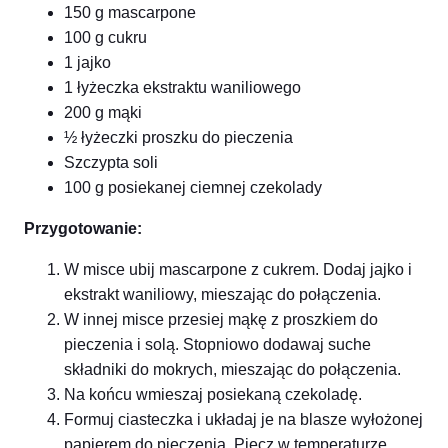
150 g mascarpone
100 g cukru
1 jajko
1 łyżeczka ekstraktu waniliowego
200 g mąki
½ łyżeczki proszku do pieczenia
Szczypta soli
100 g posiekanej ciemnej czekolady
Przygotowanie:
W misce ubij mascarpone z cukrem. Dodaj jajko i
ekstrakt waniliowy, mieszając do połączenia.
W innej misce przesiej mąkę z proszkiem do
pieczenia i solą. Stopniowo dodawaj suche
składniki do mokrych, mieszając do połączenia.
Na końcu wmieszaj posiekaną czekoladę.
Formuj ciasteczka i układaj je na blasze wyłożonej
papierem do pieczenia. Piecz w temperaturze