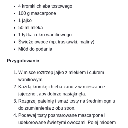
4 kromki chleba tostowego
100 g mascarpone
1 jajko
50 ml mleka
1 łyżka cukru waniliowego
Świeże owoce (np. truskawki, maliny)
Miód do podania
Przygotowanie:
W misce roztrzep jajko z mlekiem i cukrem
waniliowym.
Każdą kromkę chleba zanurz w mieszance
jajecznej, aby dobrze nasiąknęła.
Rozgrzej patelnię i smaż tosty na średnim ogniu
do zrumienienia z obu stron.
Podawaj tosty posmarowane mascarpone i
udekorowane świeżymi owocami. Polej miodem