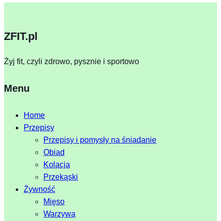
ZFIT.pl
Żyj fit, czyli zdrowo, pysznie i sportowo
Menu
Home
Przepisy
Przepisy i pomysły na śniadanie
Obiad
Kolacja
Przekąski
Żywność
Mięso
Warzywa