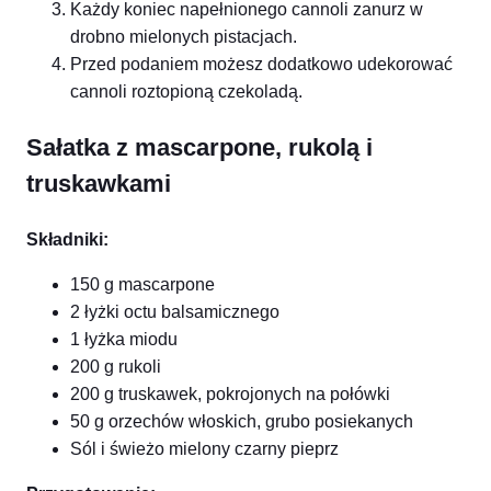
Każdy koniec napełnionego cannoli zanurz w
drobno mielonych pistacjach.
Przed podaniem możesz dodatkowo udekorować
cannoli roztopioną czekoladą.
Sałatka z mascarpone, rukolą i
truskawkami
Składniki:
150 g mascarpone
2 łyżki octu balsamicznego
1 łyżka miodu
200 g rukoli
200 g truskawek, pokrojonych na połówki
50 g orzechów włoskich, grubo posiekanych
Sól i świeżo mielony czarny pieprz