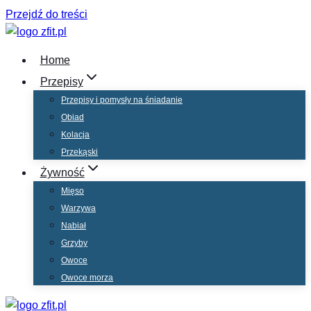
Przejdź do treści
Home
Przepisy
Przepisy i pomysły na śniadanie
Obiad
Kolacja
Przekąski
Żywność
Mięso
Warzywa
Nabiał
Grzyby
Owoce
Owoce morza