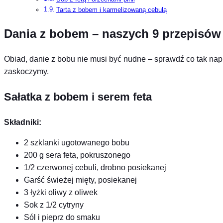
Tarta z bobem i karmelizowaną cebulą
Dania z bobem – naszych 9 przepisów
Obiad, danie z bobu nie musi być nudne – sprawdź co tak na
zaskoczymy.
Sałatka z bobem i serem feta
Składniki:
2 szklanki ugotowanego bobu
200 g sera feta, pokruszonego
1/2 czerwonej cebuli, drobno posiekanej
Garść świeżej mięty, posiekanej
3 łyżki oliwy z oliwek
Sok z 1/2 cytryny
Sól i pieprz do smaku