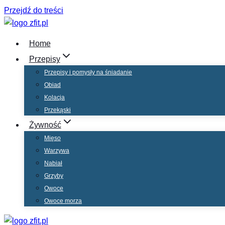
Przejdź do treści
Home
Przepisy
Przepisy i pomysły na śniadanie
Obiad
Kolacja
Przekąski
Żywność
Mięso
Warzywa
Nabiał
Grzyby
Owoce
Owoce morza