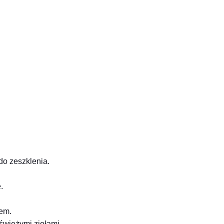
do zeszklenia.
.
zem.
wieżymi ziołami.