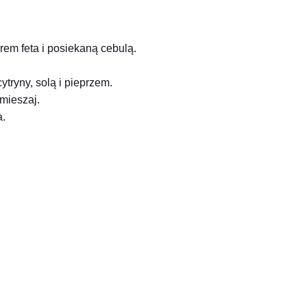
em feta i posiekaną cebulą.
tryny, solą i pieprzem.
mieszaj.
a.