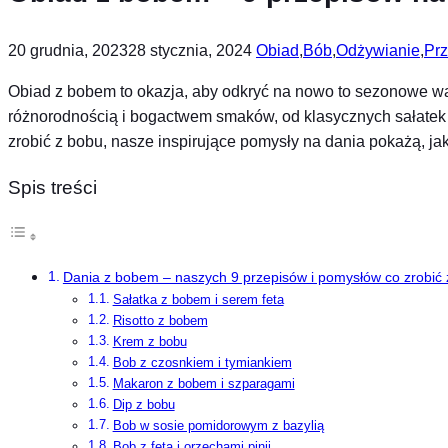
20 grudnia, 2023
28 stycznia, 2024
Obiad
,
Bób
,
Odżywianie
,
Prz
Obiad z bobem to okazja, aby odkryć na nowo to sezonowe 
różnorodnością i bogactwem smaków, od klasycznych sałatek 
zrobić z bobu, nasze inspirujące pomysły na dania pokażą, ja
Spis treści
Dania z bobem – naszych 9 przepisów i pomysłów co zrobić
Sałatka z bobem i serem feta
Risotto z bobem
Krem z bobu
Bob z czosnkiem i tymiankiem
Makaron z bobem i szparagami
Dip z bobu
Bob w sosie pomidorowym z bazylią
Bob z fetą i orzechami pinii