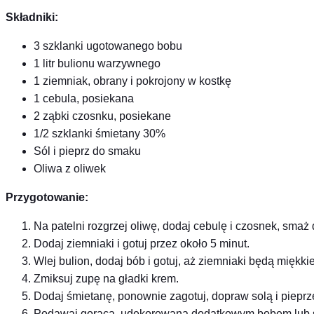
Składniki:
3 szklanki ugotowanego bobu
1 litr bulionu warzywnego
1 ziemniak, obrany i pokrojony w kostkę
1 cebula, posiekana
2 ząbki czosnku, posiekane
1/2 szklanki śmietany 30%
Sól i pieprz do smaku
Oliwa z oliwek
Przygotowanie:
Na patelni rozgrzej oliwę, dodaj cebulę i czosnek, smaż 
Dodaj ziemniaki i gotuj przez około 5 minut.
Wlej bulion, dodaj bób i gotuj, aż ziemniaki będą miękkie
Zmiksuj zupę na gładki krem.
Dodaj śmietanę, ponownie zagotuj, dopraw solą i piepr
Podawaj gorącą, udekorowaną dodatkowym bobem lub ś