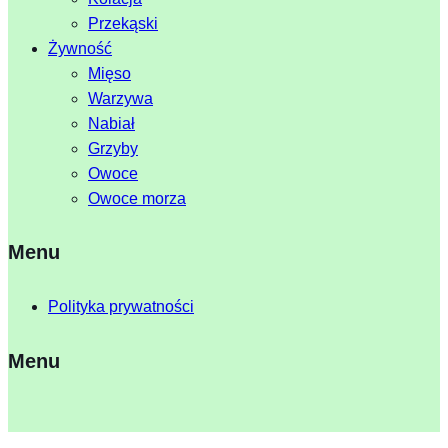
Przekąski
Żywność
Mięso
Warzywa
Nabiał
Grzyby
Owoce
Owoce morza
Menu
Polityka prywatności
Menu