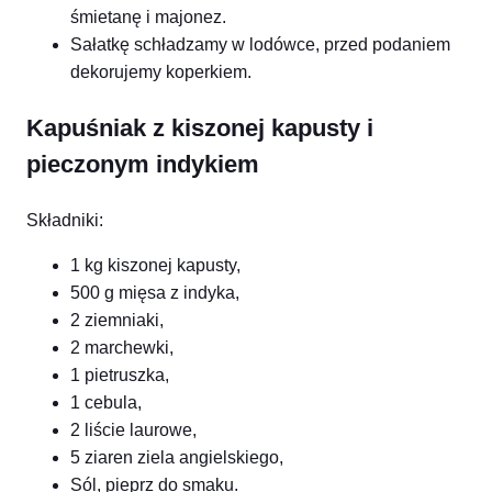
śmietanę i majonez.
Sałatkę schładzamy w lodówce, przed podaniem
dekorujemy koperkiem.
Kapuśniak z kiszonej kapusty i
pieczonym indykiem
Składniki:
1 kg kiszonej kapusty,
500 g mięsa z indyka,
2 ziemniaki,
2 marchewki,
1 pietruszka,
1 cebula,
2 liście laurowe,
5 ziaren ziela angielskiego,
Sól, pieprz do smaku.