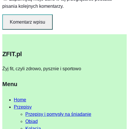
pisania kolejnych komentarzy.
ZFIT.pl
Żyj fit, czyli zdrowo, pysznie i sportowo
Menu
Home
Przepisy
Przepisy i pomysły na śniadanie
Obiad
Kolacja