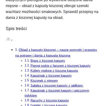
mięsne – obiad z kapusty kiszonej oferuje szeroki
wachlarz możliwości smakowych. Sprawdź przepisy na
dania z kiszonej kapusty na obiad.
Spis treści
Obiad z kapusty kiszonej – nasze pomysły i przepisy
na potrawy i dania z kapustą kiszoną
Bigos z kiszonej kapusty
Pierogi ruskie z farszem z kiszonej kapusty
Kotlety mielone z kiszoną kapustą
Kapuśniak z kiszonej kapusty
Kiszonek z mięsem
Sałatka z kiszonej kapusty z jabłkiem:
Kapuśniak z kiszonej kapusty i pieczonym
indykiem
Racuchy z kiszoną kapustą
Gołąbki z kiszoną kapustą: