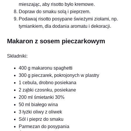
mieszając, aby risotto było kremowe.
Dopraw do smaku solą i pieprzem.
Podawaj risotto posypane świeżymi ziołami, np.
tymiankiem, dla dodania aromatu i dekoracji.
Makaron z sosem pieczarkowym
Składniki:
400 g makaronu spaghetti
300 g pieczarek, pokrojonych w plastry
1 cebula, drobno posiekana
2 ząbki czosnku, posiekane
200 ml śmietanki 30%
50 ml białego wina
3 łyżki oliwy z oliwek
Sól i pieprz do smaku
Parmezan do posypania