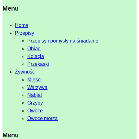
Menu
Home
Przepisy
Przepisy i pomysły na śniadanie
Obiad
Kolacja
Przekąski
Żywność
Mięso
Warzywa
Nabiał
Grzyby
Owoce
Owoce morza
Menu