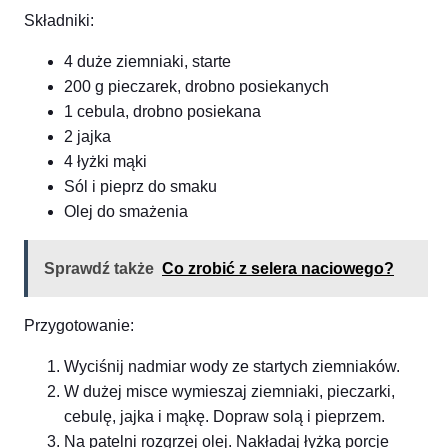
Składniki:
4 duże ziemniaki, starte
200 g pieczarek, drobno posiekanych
1 cebula, drobno posiekana
2 jajka
4 łyżki mąki
Sól i pieprz do smaku
Olej do smażenia
Sprawdź także
Co zrobić z selera naciowego?
Przygotowanie:
Wyciśnij nadmiar wody ze startych ziemniaków.
W dużej misce wymieszaj ziemniaki, pieczarki,
cebulę, jajka i mąkę. Dopraw solą i pieprzem.
Na patelni rozgrzej olej. Nakładaj łyżką porcje