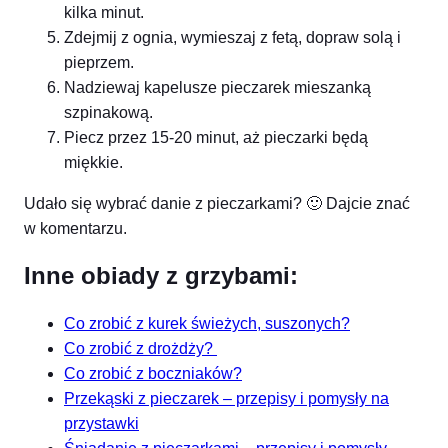
kilka minut.
Zdejmij z ognia, wymieszaj z fetą, dopraw solą i
pieprzem.
Nadziewaj kapelusze pieczarek mieszanką
szpinakową.
Piecz przez 15-20 minut, aż pieczarki będą
miękkie.
Udało się wybrać danie z pieczarkami? 🙂 Dajcie znać
w komentarzu.
Inne obiady z grzybami:
Co zrobić z kurek świeżych, suszonych?
Co zrobić z drożdży?
Co zrobić z boczniaków?
Przekąski z pieczarek – przepisy i pomysły na
przystawki