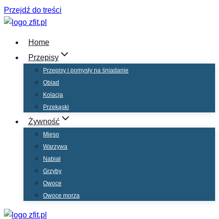
Przejdź do treści
Home
Przepisy
Przepisy i pomysły na śniadanie
Obiad
Kolacja
Przekąski
Żywność
Mięso
Warzywa
Nabiał
Grzyby
Owoce
Owoce morza