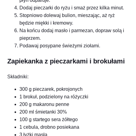
płyn odparuje.
Dodaj pieczarki do ryżu i smaż przez kilka minut.
Stopniowo dolewaj bulion, mieszając, aż ryż
będzie miękki i kremowy.
Na końcu dodaj masło i parmezan, dopraw solą i
pieprzem.
Podawaj posypane świeżymi ziołami.
Zapiekanka z pieczarkami i brokułami
Składniki:
300 g pieczarek, pokrojonych
1 brokuł, podzielony na różyczki
200 g makaronu penne
200 ml śmietanki 30%
100 g startego sera żółtego
1 cebula, drobno posiekana
3 łyżki masła