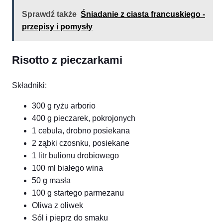
Sprawdź także
Śniadanie z ciasta francuskiego -
przepisy i pomysły
Risotto z pieczarkami
Składniki:
300 g ryżu arborio
400 g pieczarek, pokrojonych
1 cebula, drobno posiekana
2 ząbki czosnku, posiekane
1 litr bulionu drobiowego
100 ml białego wina
50 g masła
100 g startego parmezanu
Oliwa z oliwek
Sól i pieprz do smaku