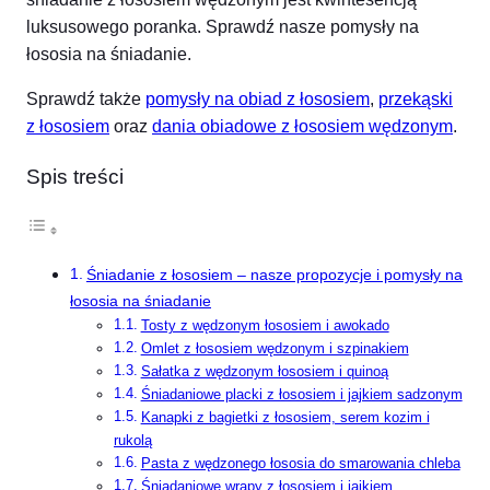
luksusowego poranka. Sprawdź nasze pomysły na
łososia na śniadanie.
Sprawdź także
pomysły na obiad z łososiem
,
przekąski
z łososiem
oraz
dania obiadowe z łososiem wędzonym
.
Spis treści
Śniadanie z łososiem – nasze propozycje i pomysły na
łososia na śniadanie
Tosty z wędzonym łososiem i awokado
Omlet z łososiem wędzonym i szpinakiem
Sałatka z wędzonym łososiem i quinoą
Śniadaniowe placki z łososiem i jajkiem sadzonym
Kanapki z bagietki z łososiem, serem kozim i
rukolą
Pasta z wędzonego łososia do smarowania chleba
Śniadaniowe wrapy z łososiem i jajkiem