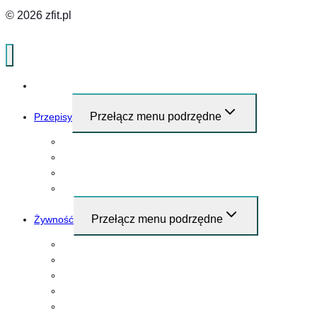
© 2026 zfit.pl
Home
Przełącz menu podrzędne
Przepisy
Przepisy i pomysły na śniadanie
Obiad
Kolacja
Przekąski
Przełącz menu podrzędne
Żywność
Mięso
Warzywa
Nabiał
Grzyby
Owoce