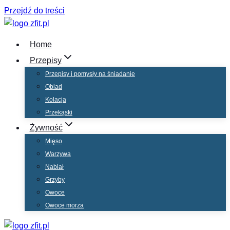
Przejdź do treści
Home
Przepisy
Przepisy i pomysły na śniadanie
Obiad
Kolacja
Przekąski
Żywność
Mięso
Warzywa
Nabiał
Grzyby
Owoce
Owoce morza