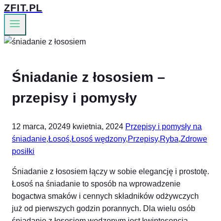
ZFIT.PL
Śniadanie z łososiem –
przepisy i pomysły
12 marca, 2024
9 kwietnia, 2024
Przepisy i pomysły na
śniadanie
,
Łosoś
,
Łosoś wędzony
,
Przepisy
,
Ryba
,
Zdrowe
posiłki
Śniadanie z łososiem łączy w sobie elegancję i prostotę.
Łosoś na śniadanie to sposób na wprowadzenie
bogactwa smaków i cennych składników odżywczych
już od pierwszych godzin porannych. Dla wielu osób
śniadanie z łososiem wędzonym jest kwintesencją