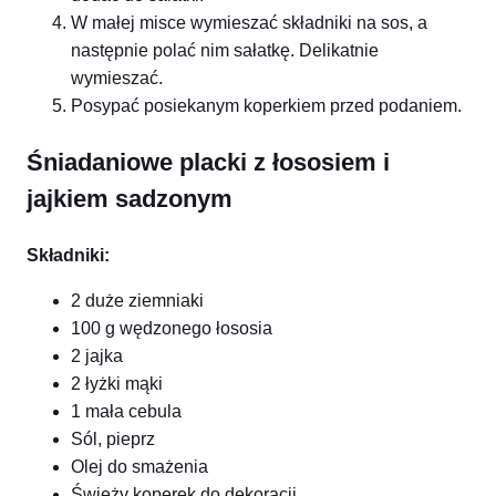
W małej misce wymieszać składniki na sos, a
następnie polać nim sałatkę. Delikatnie
wymieszać.
Posypać posiekanym koperkiem przed podaniem.
Śniadaniowe placki z łososiem i
jajkiem sadzonym
Składniki:
2 duże ziemniaki
100 g wędzonego łososia
2 jajka
2 łyżki mąki
1 mała cebula
Sól, pieprz
Olej do smażenia
Świeży koperek do dekoracji