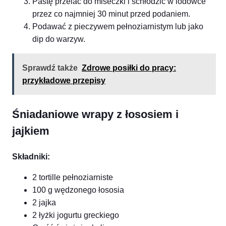
Pastę przelać do miseczki i schłodzić w lodówce
przez co najmniej 30 minut przed podaniem.
Podawać z pieczywem pełnoziarnistym lub jako
dip do warzyw.
Sprawdź także
Zdrowe posiłki do pracy:
przykładowe przepisy
Śniadaniowe wrapy z łososiem i
jajkiem
Składniki:
2 tortille pełnoziarniste
100 g wędzonego łososia
2 jajka
2 łyżki jogurtu greckiego