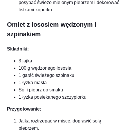
posypać świeżo mielonym pieprzem i dekorować
listkami koperku.
Omlet z łososiem wędzonym i
szpinakiem
Składniki:
3 jajka
100 g wędzonego łososia
1 garść świeżego szpinaku
1 łyżka masła
Sól i pieprz do smaku
1 łyżka posiekanego szczypiorku
Przygotowanie:
Jajka roztrzepać w misce, doprawić solą i
pieprzem.